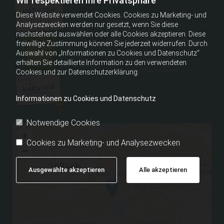
Wir respektieren Ihre Privatsphäre
Kontakt
Diese Website verwendet Cookies. Cookies zu Marketing- und
Ferienhotel Schönruh
Analysezwecken werden nur gesetzt, wenn Sie diese
Seeblickstraße 40
nachstehend auswählen oder alle Cookies akzeptieren. Diese
9580 Drobollach am Faaker See
freiwillige Zustimmung können Sie jederzeit widerrufen. Durch
Auswahl von „Informationen zu Cookies und Datenschutz“
+43 4254 2192-0

erhalten Sie detaillierte Information zu den verwendeten
hotel@schoenruh.net

Cookies und zur Datenschutzerklärung.
Informationen zu Cookies und Datenschutz
Notwendige Cookies
Cookies zu Marketing- und Analysezwecken
Ausgewählte akzeptieren
Alle akzeptieren