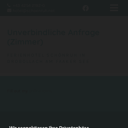
+43 4254 2192-0

hotel@schoenruh.net

Unverbindliche Anfrage
(Zimmer)
FERIENHOTEL SCHÖNRUH IN
DROBOLLACH AM FAAKER SEE
Fill out my
online form
.